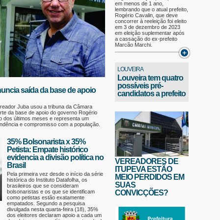
em menos de 1 ano,
lembrando que o atual prefeito,
Rogério Cavalin, que deve
concorrer à reeleição foi eleito
em 3 de dezembro de 2023
em eleição suplementar após
a cassação do ex-prefeito
Marcão Marchi.
LOUVEIRA
Louveira tem quatro
possíveis pré-
nuncia saída da base de apoio
candidatos a prefeito
ereador Juba usou a tribuna da Câmara
arte da base de apoio do governo Rogério
ngo dos últimos meses e representa um
pendência e compromisso com a população.
35% Bolsonarista x 35%
Petista: Empate histórico
evidencia a divisão política no
VEREADORES DE
Brasil
ITUPEVA ESTÃO
Pela primeira vez desde o início da série
MEIO PERDIDOS EM
histórica do Instituto Datafolha, os
SUAS
brasileiros que se consideram
bolsonaristas e os que se identificam
CONVICÇÕES?
como petistas estão exatamente
empatados. Segundo a pesquisa
divulgada nesta quarta-feira (18), 35%
dos eleitores declaram apoio a cada um