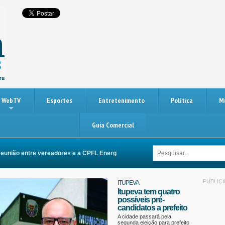
WebTV
Esportes
Entretenimento
Política
M
Guia Comercial
 entre vereadores e a CPFL Energia busca melhorias na rede elétrica de Itupe
PUBLIC
ITUPEVA
Itupeva tem quatro
possíveis pré-
candidatos a prefeito
A cidade passará pela
segunda eleição para prefeito