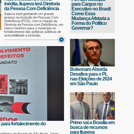
inédita, Itupeva terá Diretoria
para Cargos no
da Pessoa Com Deficiência
Executivo no Brasil:
Como Essa
Itupeva está ganhando um grande
avanço na inclusão de Pessoas Com
Mudança Afetaria a
Deficiência (PCD), com a criação da
Forma do Político
Diretoria da Pessoa com Deficiência, um
Governar?
marco histórico para o município no
fortalecimento das políticas públicas de
acessibilidade e inclusão.
Bolsonaro Aborda
Desafios para o PL
nas Eleições de 2024
em São Paulo
Primo vai a Brasília em
s para fortalecimento do
busca de recursos
para Itupeva
conômico do Estado de São Paulo, Jorge