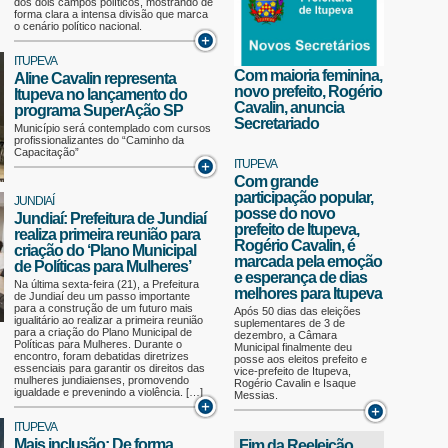
dos dois campos políticos, mostrando de
forma clara a intensa divisão que marca
o cenário político nacional.
ITUPEVA
Com maioria feminina,
Aline Cavalin representa
novo prefeito, Rogério
Itupeva no lançamento do
Cavalin, anuncia
programa SuperAção SP
Secretariado
Município será contemplado com cursos
profissionalizantes do “Caminho da
Capacitação”
ITUPEVA
Com grande
participação popular,
JUNDIAÍ
posse do novo
Jundiaí: Prefeitura de Jundiaí
prefeito de Itupeva,
realiza primeira reunião para
Rogério Cavalin, é
criação do ‘Plano Municipal
marcada pela emoção
de Políticas para Mulheres’
e esperança de dias
Na última sexta-feira (21), a Prefeitura
melhores para Itupeva
de Jundiaí deu um passo importante
para a construção de um futuro mais
Após 50 dias das eleições
igualitário ao realizar a primeira reunião
suplementares de 3 de
para a criação do Plano Municipal de
dezembro, a Câmara
Políticas para Mulheres. Durante o
Municipal finalmente deu
encontro, foram debatidas diretrizes
posse aos eleitos prefeito e
essenciais para garantir os direitos das
vice-prefeito de Itupeva,
mulheres jundiaienses, promovendo
Rogério Cavalin e Isaque
igualdade e prevenindo a violência. […]
Messias.
ITUPEVA
Mais inclusão: De forma
Fim da Reeleição