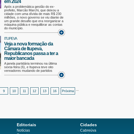
em 2024
Após a problemática gestão do ex-
prefeito, Marcão Marchi, que deixou a
cidade com uma dívida de mais R$ 230
milhões, o novo governo se viu diante de
um grande desafio que era reorganizar a
máquina pública e reequilibrar as contas
do município.
ITUPEVA
Veja a nova formação da
Câmara de Itupeva,
Republicanos passa a ter a
maior bancada
A janela partidária terminou na última
sexta-feira (6), e Itupeva teve oito
vereadores mudando de partidos
...
9
10
11
12
13
16
Próxima
Editoriais
Cidades
Notícias
Cabreúva