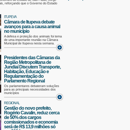
ais, reforçando que o Governo do Estado
ITUPEVA
Câmara de Itupeva debate
avanços para a causa animal
no município
A defesa e proteção dos animais foi tema
de uma importante reunião na Câmara
Municipal de Itupeva nesta semana.
Presidentes das Câmaras da
Região Metropolitana de
Jundiaí Discutem Transporte,
Habitação, Educação e
Regulamentação do
Parlamento Regional
Os parlamentares debateram soluções
para as principais necessidades dos
municípios
REGIONAL
Gestão do novo prefeito,
Rogério Cavalin, reduz cerca
de 50% dos cargos
comissionados e economia
será de R$ 13,9 milhões só