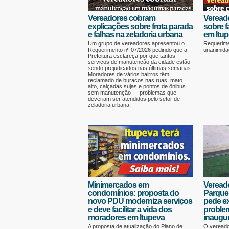
Vereadores cobram
Veread
explicações sobre frota parada
sobre f
e falhas na zeladoria urbana
em Itu
Um grupo de vereadores apresentou o
Requerime
Requerimento nº 07/2026 pedindo que a
unanimida
Prefeitura esclareça por que tantos
serviços de manutenção da cidade estão
sendo prejudicados nas últimas semanas.
Moradores de vários bairros têm
reclamado de buracos nas ruas, mato
alto, calçadas sujas e pontos de ônibus
sem manutenção — problemas que
deveriam ser atendidos pelo setor de
zeladoria urbana.
Minimercados em
Vereado
condomínios: proposta do
Parque
novo PDU moderniza serviços
pede e
e deve facilitar a vida dos
proble
moradores em Itupeva
inaugu
A proposta de atualização do Plano de
O vereado