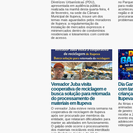
Diretrizes Urbanísticas (PDU),
no Parque
apresentada em audiência pública
para realiz
realizada na manhã desta quarta-feira, 4
aconteceu
de fevereiro, na sede da Câmara
região e d
Municipal de Itupeva, trouxe um dos
procurara
temas mais aguardados pelos moradores
problemas
de Itupeva: a regulamentação da
instalação de mercados expressos e
minimercados dentro de condomínios
residenciais e loteamentos com controle
de acesso.
Vereador Juba visita
Dia Gam
cooperativa de reciclagem e
com tar
busca solução para retomada
criança
do processamento de
Itupeva
materiais em Itupeva
As férias 
animadas 
O vereador Juba esteve nesta semana na
de janeiro
cooperativa de reciclagem de Itupeva
recebe a 
após ser procurado por membros da
evento esp
entidade, que relataram dificuldades para
adolescen
manter as atividades em funcionamento.
videogame
O galpão onde ocorre o processamento
dos materiais recicláveis está interditado