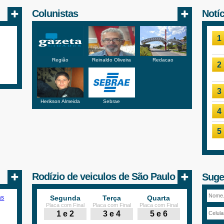
Colunistas
Notí
1
Região
Reinaldo Oliveira
Redacao
2
3
Herikson Almeida
Sebrae
4
5
Rodízio de veiculos de São Paulo
Suge
Segunda
Terça
Quarta
Placa com Final
Placa com Final
Placa com Final
1 e 2
3 e 4
5 e 6