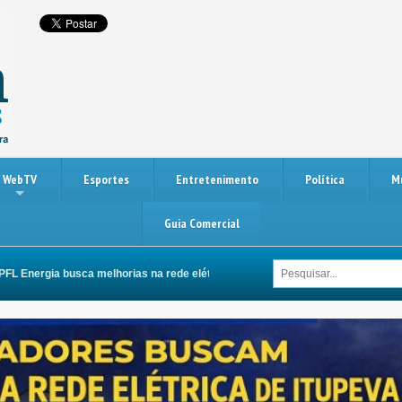
WebTV
Esportes
Entretenimento
Política
M
Guia Comercial
gia busca melhorias na rede elétrica de Itupeva
Itupeva não tem carnav