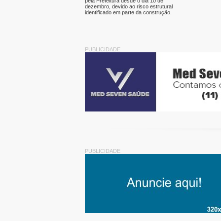
pela Prefeitura desde o dia 10 de
dezembro, devido ao risco estrutural
identificado em parte da construção.
PUBLICIDADE
PUBLICIDADE