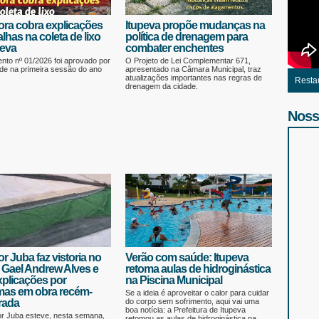
ora cobra explicações
Itupeva propõe mudanças na
alhas na coleta de lixo
política de drenagem para
peva
combater enchentes
nto nº 01/2026 foi aprovado por
O Projeto de Lei Complementar 671,
de na primeira sessão do ano
apresentado na Câmara Municipal, traz
atualizações importantes nas regras de
Resta
drenagem da cidade.
Noss
r Juba faz vistoria no
Verão com saúde: Itupeva
 Gael Andrew Alves e
retoma aulas de hidroginástica
xplicações por
na Piscina Municipal
mas em obra recém-
Se a ideia é aproveitar o calor para cuidar
rada
do corpo sem sofrimento, aqui vai uma
boa notícia: a Prefeitura de Itupeva
r Juba esteve, nesta semana,
retomou as aulas de hidroginástica na