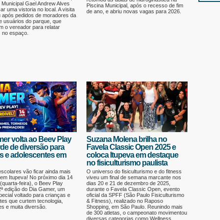
 Municipal Gael Andrew Alves
Piscina Municipal, após o recesso de fim
ar uma vistoria no local. A visita
de ano, e abriu novas vagas para 2026.
 após pedidos de moradores da
e usuários do parque, que
m o vereador para relatar
 no espaço.
er volta ao Beev Play
Suzana Molena brilha no
de de diversão para
Favela Classic Open 2025 e
s e adolescentes em
coloca Itupeva em destaque
no fisiculturismo paulista
escolares vão ficar ainda mais
O universo do fisiculturismo e do fitness
em Itupeva! No próximo dia 14
viveu um final de semana marcante nos
 (quarta-feira), o Beev Play
dias 20 e 21 de dezembro de 2025,
2ª edição do Dia Gamer, um
durante o Favela Classic Open, evento
ecial voltado para crianças e
oficial da SPFF (São Paulo Fisiculturismo
tes que curtem tecnologia,
& Fitness), realizado no Raposo
s e muita diversão.
Shopping, em São Paulo. Reunindo mais
de 300 atletas, o campeonato movimentou
diversas categorias como Wellness,